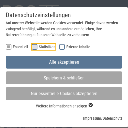
Datenschutzeinstellungen
English
Auf unserer Webseite werden Cookies verwendet. Einige davon werden
zwingend benötigt, während es uns andere ermöglichen, Ihre
suchen
Nutzererfahrung auf unserer Webseite zu verbessern.
Essentiell
Statistiken
Externe Inhalte
Menu
Alle akzeptieren
Speichern & schließen
Nur essentielle Cookies akzeptieren
Sie sind hier:
Startseite
»
SchnellbauContainer
»
SchnellbauContainer
»
ContainerCombination
Weitere Informationen anzeigen
stirnseitig
Impressum/Datenschutz
Anwendungsgebiete: